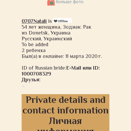
больше фото
0707Natali
is
54 лет женщина, Зодиак: Рак
из Donetsk, Украина
Русский, Украинский
To be added
2 ребенка
Был(а) в онлайне: 11 марта 2020 г.
ID of Russian bride:
E-Mail или ID:
1000708329
Друзья:
...
Private details and
contact information
Личная