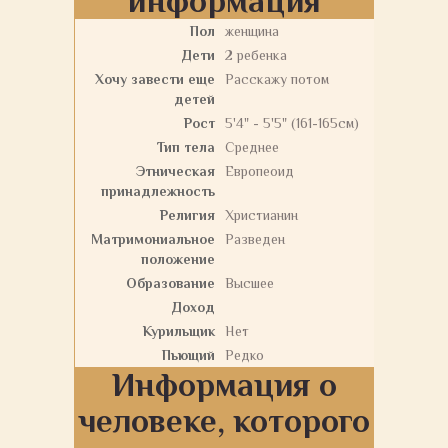
информация
Пол
женщина
Дети
2 ребенка
Хочу завести еще
Расскажу потом
детей
Рост
5'4" - 5'5" (161-165см)
Тип тела
Среднее
Этническая
Европеоид
принадлежность
Религия
Христианин
Матримониальное
Разведен
положение
Образование
Высшее
Доход
Курильщик
Нет
Пьющий
Редко
Информация о
человеке, которого