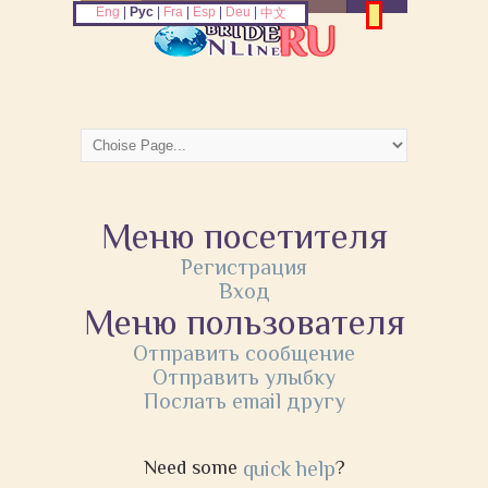
Eng
|
Рус
|
Fra
|
Esp
|
Deu
|
中文
Меню посетителя
Регистрация
Вход
Меню пользователя
Отправить сообщение
Отправить улыбку
Послать email другу
Need some
quick help
?