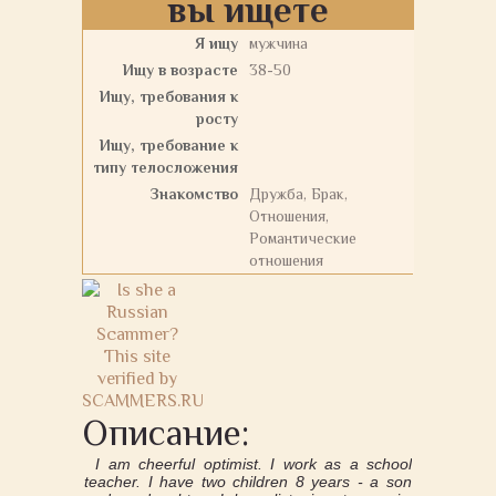
вы ищете
Я ищу
мужчина
Ищу в возрасте
38-50
Ищу, требования к
росту
Ищу, требование к
типу телосложения
Знакомство
Дружба, Брак,
Отношения,
Романтические
отношения
Описание:
I am cheerful optimist. I work as a school
teacher. I have two children 8 years - a son