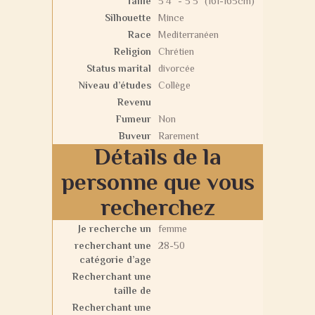
Taille
5'4" - 5'5" (161-165cm)
Silhouette
Mince
Race
Mediterranéen
Religion
Chrétien
Status marital
divorcée
Niveau d’études
Collège
Revenu
Fumeur
Non
Buveur
Rarement
Détails de la
personne que vous
recherchez
Je recherche un
femme
recherchant une
28-50
catégorie d’age
Recherchant une
taille de
Recherchant une