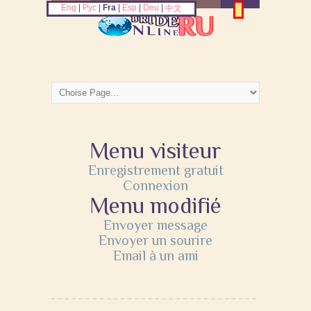
Eng
|
Рус
|
Fra
|
Esp
|
Deu
|
中文
Menu visiteur
Enregistrement gratuit
Connexion
Menu modifié
Envoyer message
Envoyer un sourire
Email à un ami