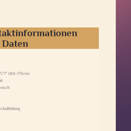
taktinformationen
e Daten
 5'7" (166-170cm)
nk
sisch
chulbildung