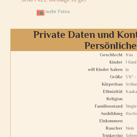
mehr Fotos
Private Daten und Kon
Persönlich
Geschlecht
frau
Kinder
1 Kind
will Kinder haben
Ja
Größe
5'6" -
Körperbau
Schla
Ethnizität
Kauka
Religion
Familienstand
Single
Ausbildung
Hochs
Einkommen
Raucher
Nein
Trinker(in)
Selten