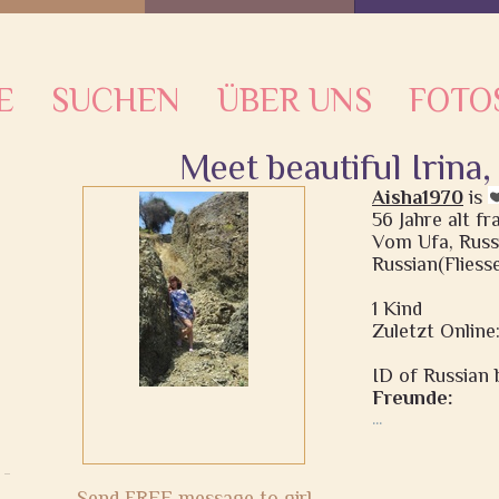
E
SUCHEN
ÜBER UNS
FOTO
Meet beautiful Irina
Aisha1970
is
56 Jahre alt f
Vom Ufa, Russ
Russian(Fliess
1 Kind
Zuletzt Online
ID of Russian b
Freunde:
...
Send FREE message to girl