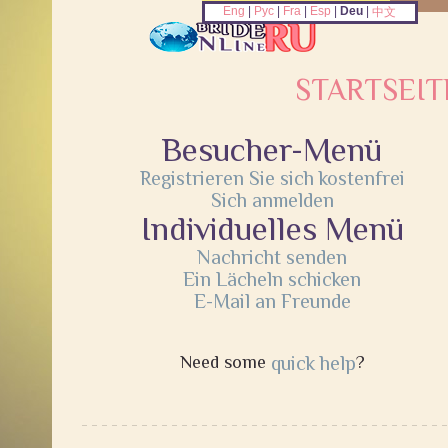
Eng
|
Рус
|
Fra
|
Esp
|
Deu
|
中文
STARTSEIT
Besucher-Menü
Registrieren Sie sich kostenfrei
Sich anmelden
Individuelles Menü
Nachricht senden
Ein Lächeln schicken
E-Mail an Freunde
Need some
quick help
?